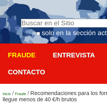
Cambiar
Herramientas
a
Personales
contenido.
Buscar
|
solo en la sección act
Navegación
Búsqueda
Saltar
Avanzada…
a
FRAUDE
ENTREVISTA
navegación
CONTACTO
/
/
Recomendaciones para los for
Inicio
Fraude
llegue menos de 40 €/h brutos